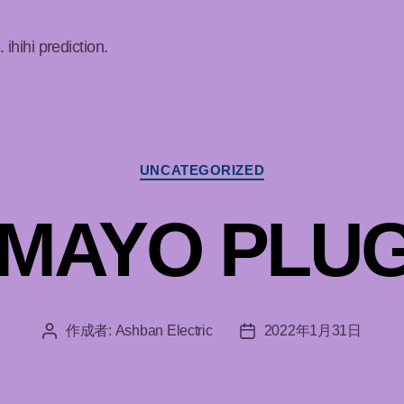
ihi prediction.
カ
UNCATEGORIZED
テ
ゴ
MAYO PLU
リ
ー
作成者:
Ashban Electric
2022年1月31日
投
投
稿
稿
者
日