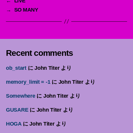
←
LIVE
→
SO MANY
Recent comments
ob_start
に
John Titer
より
memory_limit = -1
に
John Titer
より
Somewhere
に
John Titer
より
GUSARE
に
John Titer
より
HOGA
に
John Titer
より