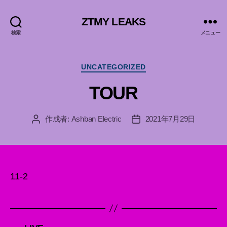
ZTMY LEAKS
検索
メニュー
カ
UNCATEGORIZED
テ
TOUR
ゴ
リ
ー
作成者:
Ashban Electric
2021年7月29日
投
投
稿
稿
者
日
11-2